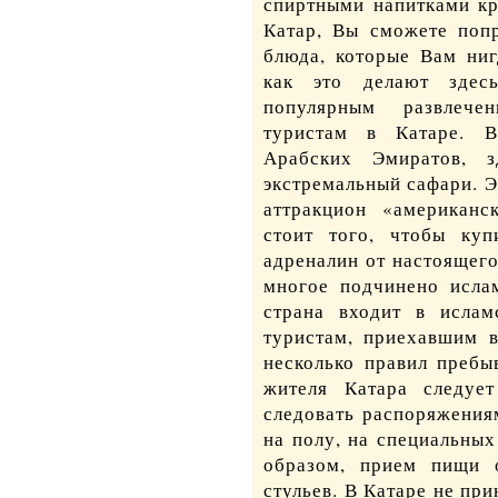
спиртными напитками кр
Катар, Вы сможете попр
в Японию
блюда, которые Вам ниг
как это делают здес
популярным развлечен
туристам в Катаре. 
Арабских Эмиратов, 
экстремальный сафари. Э
аттракцион «американс
стоит того, чтобы ку
адреналин от настоящег
многое подчинено ислам
страна входит в ислам
туристам, приехавшим в
несколько правил пребы
жителя Катара следует
следовать распоряжения
на полу, на специальны
образом, прием пищи о
стульев. В Катаре не при