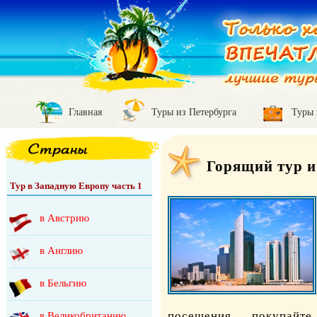
Главная
Туры из Петербурга
Туры
Горящий тур и
Тур в Западную Европу часть 1
в Австрию
в Англию
в Бельгию
посещения – покупайт
в Великобританию