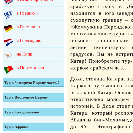
арабскую страну и уб
находится в юго-запад
в Грецию
сухопутную границу – с
«Жемчужина Персидского
в Германию
многочисленные туристы
обладает тропическим
в Голландию
летние температуры 
градусов. Вы не встрет
на Кипр
Катар! Приобретите тур-
жарком арабском лете.
в Португалию
Доха, столица Катара, н
Тур в Западную Европу часть 2
жаркого пустынного кли
остальной Катар. Основа
на Ибицу
Тур в Восточную Европу
относительно молодым 
историей. В Дохе стоит
в Ирландию
в Болгарию
Тур в Скандинавию
Катара, который распо
Абдаллы бин-Мохаммеда
в Исландию
в Боснию и
в Данию
до 1951 г. Этнографиче
Тур в Африку
Герцеговину