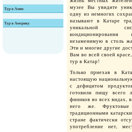
жизнь местных жителей
в Италию
в Норвегию
музее Вы увидите уник
в Египет
Тур в Азию
в Венгрию
одну из немногих сохра
в Испанию
в Финляндию
называют в Катаре тр
в Кению
в Израиль
Тур в Америку
в Румынию
уникальной сис
во Францию
в Швецию
кондиционирования
в Марокко
на Мальдивы
в Доминикану
в Польшу
незаменимую в столь жа
в Швейцарию
Эти и многие другие до
в Тунис
в Китай
в Канаду
в Сербию
Вам во всей своей красе
в Шотландию
тур в Катар
!
в Катар
в Мексику
в Словакию
Только приехав в Кат
в Тайланд
настоящую национальную
в Словению
с дефицитом продукто
в Турцию
готовили пищу всего 
в Чехию
фиников во всех видах, 
в Индию
него же. Фруктовы
в Хорватию
традиционными катарски
в Индонезию
стране фактически отсу
употребление нет, мес
в Эмираты