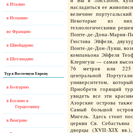
и Вы в Лиссабон, ку
в Италию
насладиться ее живопис
величине португальский
в Испанию
Некоторые из них
технологическими реше
во Францию
Понте-де-Дона-Мария-П
Гюстава Эйфеля, двуху
в Швейцарию
Понте-де-Дон-Луиш, воз
компаньона Эйфеля Теоф
в Шотландию
Клеригуш — самая высок
76 метров или 225 
Тур в Восточную Европу
центральной Португал
университетом, которы
в Болгарию
Приобретя
горящий ту
увидеть все эти красив
в Боснию и
Азорские острова также
Герцеговину
Самый большой остров
Мигель. Здесь стоит по
в Венгрию
церкви Св. Себастьяна 
дворцы (XVII-XIX вв.)