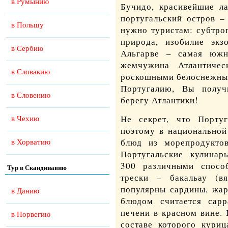
в Румынию
Бучидо, красивейшие л
португальский остров –
в Польшу
нужно туристам: субтро
природа, изобилие экз
в Сербию
Альгарве – самая южна
жемчужина Атлантичес
в Словакию
роскошными белоснежным
Португалию, Вы получ
в Словению
берегу Атлантики!
Не секрет, что Португ
в Чехию
поэтому в национальной
блюд из морепродукто
в Хорватию
Португальские кулинар
300 различными спосо
Тур в Скандинавию
трески – бакальау (вя
популярны сардины, жар
в Данию
блюдом считается сар
печени в красном вине. 
в Норвегию
составе которого куриц