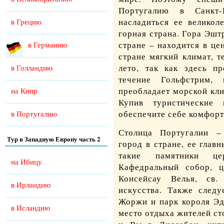
Португалию
в Санкт-П
насладиться ее великол
в Грецию
горная страна. Гора Эшт
стране – находится в це
в Германию
стране мягкий климат, 
лето, так как здесь пр
в Голландию
течение Гольфстрим,
преобладает морской кли
на Кипр
Купив туристические
обеспечите себе комфор
в Португалию
Столица Португалии –
Тур в Западную Европу часть 2
город в стране, ее глав
такие памятники це
на Ибицу
Кафедральный собор, ц
Консейсау Велья, св
в Ирландию
искусства. Также следу
Жоржи и парк короля Эд
в Исландию
место отдыха жителей с