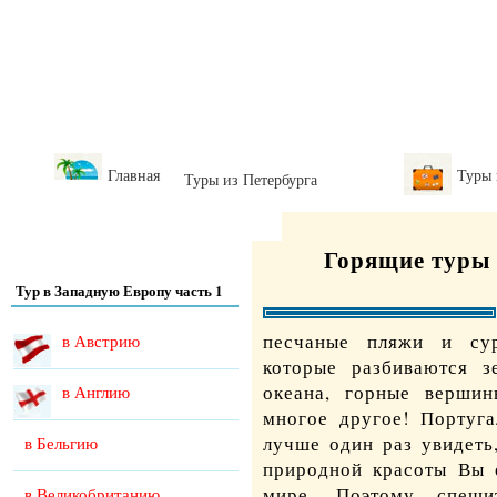
Главная
Туры
Туры из Петербурга
Горящие туры 
Тур в Западную Европу часть 1
песчаные пляжи и су
в Австрию
которые разбиваются з
океана, горные вершин
в Англию
многое другое! Португа
лучше один раз увидеть
в Бельгию
природной красоты Вы е
мире. Поэтому спеш
в Великобританию