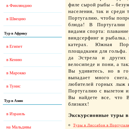
филе сырой рыбы – безу
в Финляндию
населения, так и среди 
Португалию, чтобы попр
в Швецию
блюда! В Португалии 
видами спорта: плавание
Тур в Африку
виндсерфинг и рыбалка,
катерах. Южная Пор
в Египет
площадками для гольфа. 
да Эстрела и других
в Кению
велосипеде и пони, а та
Вы удивитесь, но в го
в Марокко
выпадает много снега
любителей горных лыж и
в Тунис
Португалию с вылетом и
Вы найдете все, что 
Тур в Азию
близких!
в Израиль
Экскурсионные туры в
Туры в Лиссабон в Португал
на Мальдивы