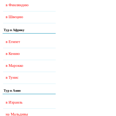
в Финляндию
в Швецию
Тур в Африку
в Египет
в Кению
в Марокко
в Тунис
Тур в Азию
в Израиль
на Мальдивы