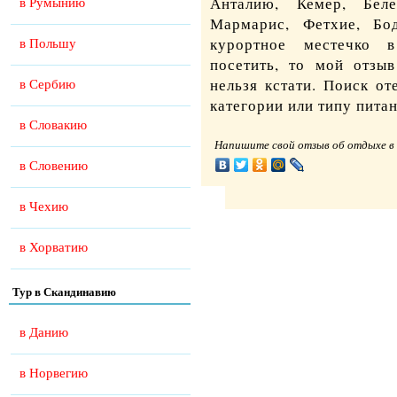
Анталию, Кемер, Беле
в Румынию
Мармарис, Фетхие, Бо
курортное местечко в
в Польшу
посетить, то мой отзы
нельзя кстати.
Поиск от
в Сербию
категории или типу пита
в Словакию
Напишите свой отзыв об отдыхе в 
в Словению
в Чехию
в Хорватию
Тур в Скандинавию
в Данию
в Норвегию