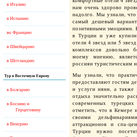
комфортные отели 4 звезд
в Италию
нам очень здорово пров
надолго. Мы узнали, что
в Испанию
самый дешевый вариант
позитивными эмоциями. Е
во Францию
в Турции и уже купил
отели 4 звезд или 5 звезд
в Швейцарию
комплексов довольно б
моему мнению, являет
в Шотландию
россиян туристическим 
Мы узнали, что практи
Тур в Восточную Европу
предоставляют гостям де
и услуги няни, а также
в Болгарию
отдыха значительно ра
современных турецких
в Боснию и
отметить, что в Кемере 
Герцеговину
своими дельфинариям
аттракционов и спа-це
в Венгрию
Турции нужно посети