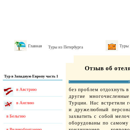
Главная
Туры
Туры из Петербурга
Отзыв об отел
Тур в Западную Европу часть 1
без проблем отдохнуть в
в Австрию
другие многочисленные
Турции. Нас встретили 
в Англию
и дружелюбный персона
захватить с собой мелоч
в Бельгию
оборудованы по самому
кондиционер, ковров
в Великобританию