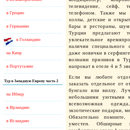
телевидение, сейф, 
телефоном. Также мы 
в Грецию
холлы, детские и откры
бары и рестораны, шум
в Германию
Турции
предлагают то
увлекательное времяпр
в Голландию
наличии специального 
даже новички в серфинг
на Кипр
волнами приливов в Ту
напрокат в отеле 4 и 5 зв
в Португалию
Если вы любите отдох
Тур в Западную Европу часть 2
заказать отдельное от о
бунгало или виллу. Лу
на Ибицу
небольшими уютными ма
всевозможная одежд
в Ирландию
экзотические подарки, м
Обязательно помните,
в Исландию
уместен. Обширные