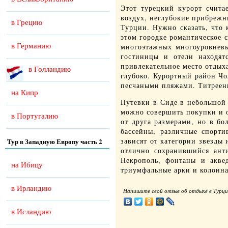
Этот турецкий курорт счита
воздух, неглубокие прибрежн
в Грецию
Турции. Нужно сказать, что
этом городке романтическое 
в Германию
многоэтажных многоуровневы
гостиницы и отели находят
привлекательное место отдыха
в Голландию
глубоко. Курортный район Чо
песчаными пляжами. Титреен
на Кипр
Путевки в Сиде в небольшой 
можно совершить покупки и о
в Португалию
от друга размерами, но в бо
бассейны, различные спорт
зависят от категории звезды
Тур в Западную Европу часть 2
отлично сохранившийся ант
Некрополь, фонтаны и аквед
на Ибицу
триумфальные арки и колонн
в Ирландию
Напишите свой отзыв об отдыхе в Турци
в Исландию