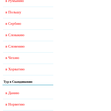
в Румынию
в Польшу
в Сербию
в Словакию
в Словению
в Чехию
в Хорватию
Тур в Скандинавию
в Данию
в Норвегию