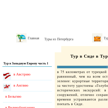
Главная
Ту
Туры из Петербурга
Тур в Сиде в Ту
Тур в Западную Европу часть 1
в 75 километрах от турецко
в Австрию
равнинный, чем на всем ост
зеленее: курортные территор
в Англию
за чистоту удостоены «Голуб
исторических экскурсий: 
сооружений, отлично сохран
в Бельгию
времени устраиваются разл
поехать в Сиде.
в Великобританию