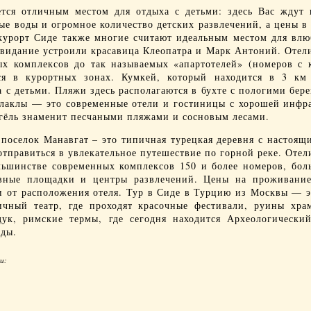
ется отличным местом для отдыха с детьми: здесь Вас ждут
ые воды и огромное количество детских развлечений, а цены
в
 курорт Сиде также многие считают идеальным местом для вл
свидание устроили красавица Клеопатра и Марк Антоний. Отели
х комплексов до так называемых «апартотелей» (номеров с 
ся в курортных зонах. Кумкей, который находится в 3 км 
 с детьми. Пляжи здесь располагаются в бухте с пологими берег
лаклы — это современные отели и гостиницы с хорошей инфра
гёль знаменит песчаными пляжами и сосновым лесами.
поселок Манавгат – это типичная турецкая деревня с настоящ
тправиться в увлекательное путешествие по горной реке. Отел
льшинстве современных комплексов 150 и более номеров, боль
ивные площадки и центры развлечений. Цены на проживание
 и от расположения отеля.
Тур в Сиде
в Турцию из Москвы — эт
ичный театр, где проходят красочные фестивали, руины хр
ук, римские термы, где сегодня находится Археологически
ады.
и: