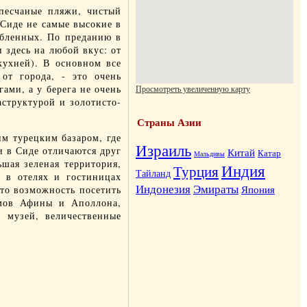
 песчаные пляжи, чистый
 Сиде
не самые высокие в
юбленных. По преданию в
 здесь на любой вкус: от
кухней). В основном все
от города, - это очень
ами, а у берега не очень
Просмотреть увеличенную карту
структурой и золотисто-
Страны Азии
им турецким базаром, где
Израиль
и в Сиде отличаются друг
Китай
Катар
Мальдивы
шая зеленая территория,
Индия
Турция
Тайланд
 в отелях и гостиницах
Индонезия
Эмираты
Япония
о возможность посетить
амов Афины и Аполлона,
й музей, величественные