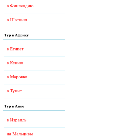
в Финляндию
в Швецию
Тур в Африку
в Египет
в Кению
в Марокко
в Тунис
Тур в Азию
в Израиль
на Мальдивы