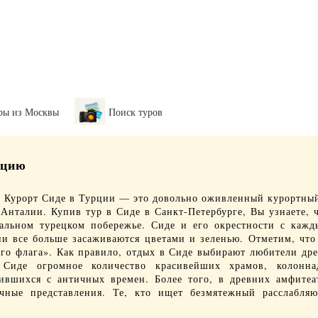
ры из Москвы
Поиск туров
рцию
Курорт Сиде
в Турции — это довольно оживленный курортный
й
Анталии
. Купив тур в Сиде в Санкт-Петербурге, Вы узнаете, 
альном турецком побережье. Сиде и его окрестности с кажд
ии все больше засаживаются цветами и зеленью. Отметим, что
ого флага». Как правило, отдых в Сиде выбирают любители др
в Сиде огромное количество красивейших храмов, колонна
ившихся с античных времен. Более того, в древних амфитеа
ичные представления. Те, кто ищет безмятежный расслабля